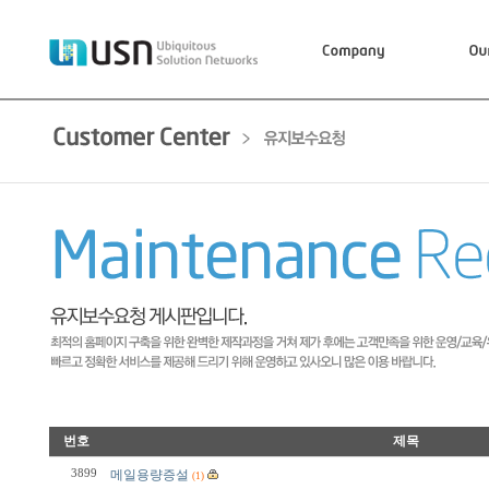
번호
제목
3899
메일용량증설
(1)