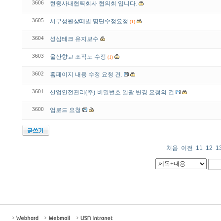
3606
현중사내협력회사 협의회 입니다.
3605
서부성원상떼빌 명단수정요청
(1)
3604
성심테크 유지보수
3603
울산향교 조직도 수정
(1)
3602
홈페이지 내용 수정 요청 건.
3601
산업안전관리(주)-비밀번호 일괄 변경 요청의 건
3600
업로드 요청
처음
이전
11
12
1