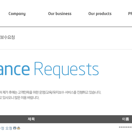
제목
이름
*******
수정 요청