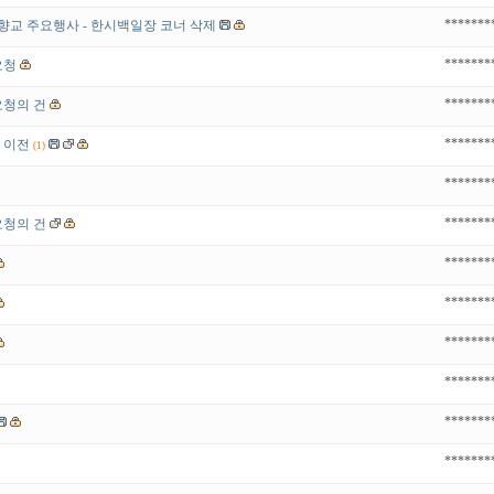
*******
향교 주요행사 - 한시백일장 코너 삭제
*******
요청
*******
요청의 건
*******
 이전
(1)
*******
*******
요청의 건
*******
*******
*******
*******
*******
*******