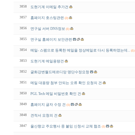
3858
도현기계 이메일 추가건
3857
홈페이지 호스팅관련
(2)
3856
연구실 서버 DNS정보
(1)
3855
연구실 홈페이지 보안관련
3854
메일- 스팸으로 등록한 메일을 정상메일로 다시 등록하였는데...
(1)
3853
도현기계 메일용량건
3852
굴화강변월드메르디앙 명단수정요청
3851
메일 대용량 첨부 안되는 오류 확인 요청의 건
3850
PGL Tech 메일 비밀번호 확인 건
3849
홈페이지 글자 수정 건
(1)
3848
견적서 요청의 건
3847
울산향교 주요행사 중 붙임 신청서 교체 협조
(1)