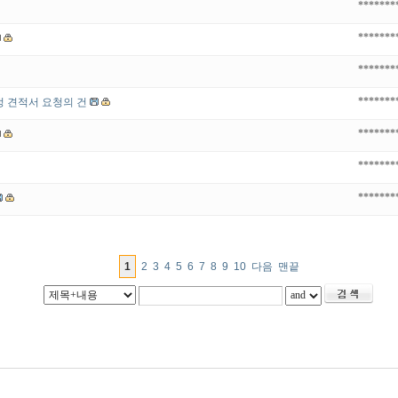
*******
*******
*******
*******
정 견적서 요청의 건
*******
*******
*******
1
2
3
4
5
6
7
8
9
10
다음
맨끝